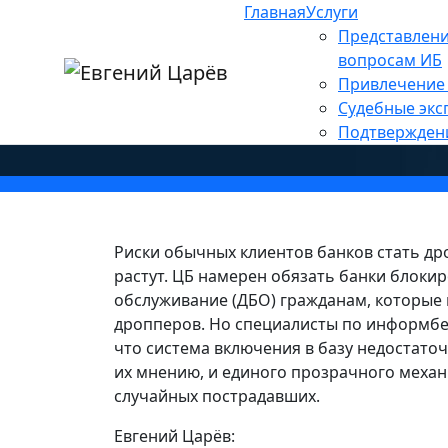
Главная
Услуги
Главная
»
Новости
»
Проверки регуляторо
Представлени
ЦБ объявил вой
вопросам ИБ
Привлечение 
Судебные экс
Подтвержден
Риски обычных клиентов банков стать д
растут. ЦБ намерен обязать банки блоки
обслуживание (ДБО) гражданам, которые 
дропперов. Но специалисты по информбе
что система включения в базу недостаточ
их мнению, и единого прозрачного меха
случайных пострадавших.
Евгений Царёв: