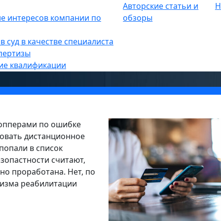
Авторские статьи и
Н
в
е интересов компании по
»
обзоры
ну дропперам
в суд в качестве специалиста
пертизы
ие квалификации
ропперами по ошибке
ровать дистанционное
попали в список
зопастности считают,
но проработана. Нет, по
низма реабилитации