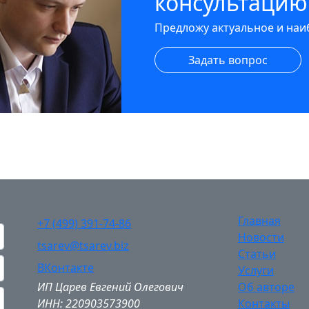
консультацию
Предложу актуальное и на
Задать вопрос
Главная
+7 (499) 391-74-86
Новости
tsarev@tsarev.biz
Статьи
ВКонтакте
Услуги
ИП Царев Евгений Олегович
Об авторе
ИНН: 220903573900
Контакты