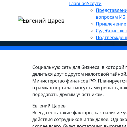
Главная
Услуги
Главная
»
Новости
»
Информационная без
Представлени
Минфин создаёт соцсет
вопросам ИБ
Привлечение 
Судебные экс
Подтвержден
Социальную сеть для бизнеса, в которой 
делиться друг с другом налоговой тайной
Министерство финансов РФ. Планируется
в рамках портала смогут сами решать, 
передавать другим участникам.
Евгений Царёв:
Всегда есть такие факторы, как наличие у
действия сотрудников и так далее. Однак
скорее всего, будут достаточно высокими 