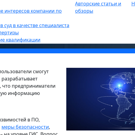
Авторские статьи и
Н
опасность
е интересов компании по
»
обзоры
ь для обмена налоговой тайной
в суд в качестве специалиста
пертизы
ие квалификации
пользователи смогут
, разрабатывает
, что предприниматели
какую информацию
язвимостей в ПО,
о
меры безопасности
,
– на уровне ГИС. Вопрос