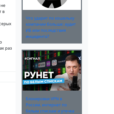
 не
т в
.
Что ударит по кошельку
 серых
компании больше: аудит
ИБ или последствия
инцидента?
о
ак раз
Блокировки VPN в
России, интернет по
белым спискам и утечка