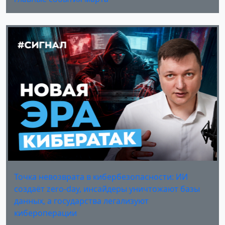
Точка невозврата в кибербезопасности: ИИ
создаёт zero-day, инсайдеры уничтожают базы
данных, а государства легализуют
кибероперации