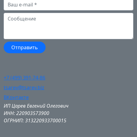
+7 (499) 391-74-86
tsarev@tsarev.biz
ВКонтакте
ИП Царев Евгений Олегович
ИНН: 220903573900
ОГРНИП: 313220933700015