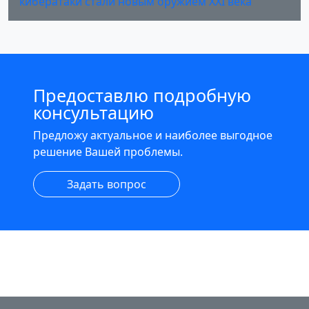
кибератаки стали новым оружием XXI века
Предоставлю подробную
консультацию
Предложу актуальное и наиболее выгодное
решение Вашей проблемы.
Задать вопрос