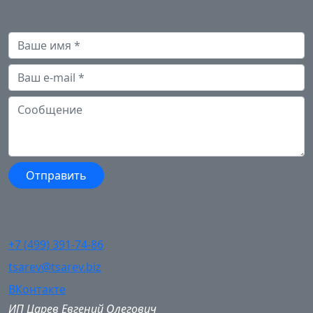
+7 (499) 391-74-86
tsarev@tsarev.biz
ВКонтакте
ИП Царев Евгений Олегович